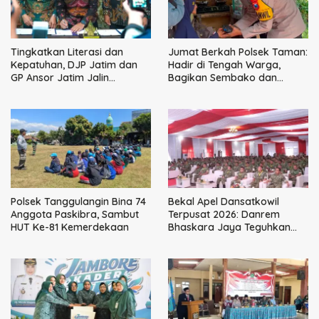
Tingkatkan Literasi dan
Jumat Berkah Polsek Taman:
Kepatuhan, DJP Jatim dan
Hadir di Tengah Warga,
GP Ansor Jatim Jalin
Bagikan Sembako dan
Kemitraan Strategis
Perkuat Ikatan Kamtibmas
Perpajakan
Polsek Tanggulangin Bina 74
Bekal Apel Dansatkowil
Anggota Paskibra, Sambut
Terpusat 2026: Danrem
HUT Ke-81 Kemerdekaan
Bhaskara Jaya Teguhkan
Kepemimpinan Humanis