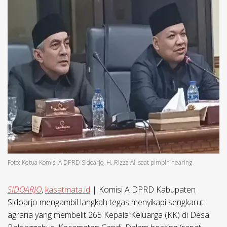
Foto: Ketua Komisi A DPRD Sidoarjo, H. Rizza Ali saat pimpin hearing
SIDOARJO
,
kasatmata.id
| Komisi A DPRD Kabupaten
Sidoarjo mengambil langkah tegas menyikapi sengkarut
agraria yang membelit 265 Kepala Keluarga (KK) di Desa