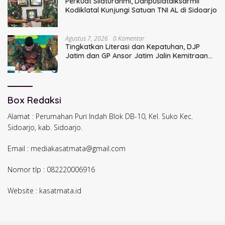
Perkuat Silaturahmi, Danpuslatdiksarmil
Kodiklatal Kunjungi Satuan TNI AL di Sidoarjo
Agustus 7, 2026
0 Komentar
Tingkatkan Literasi dan Kepatuhan, DJP
Jatim dan GP Ansor Jatim Jalin Kemitraan
Strategis Perpajakan
Box Redaksi
Alamat : Perumahan Puri Indah Blok DB-10, Kel. Suko Kec.
Sidoarjo, kab. Sidoarjo.
Email : mediakasatmata@gmail.com
Nomor tlp : 082220006916
Website : kasatmata.id