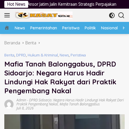
Langsung
Jalin Kemitraan Strategis Perpajakan
Hot News
Jumat Berkah Polsek Ta
ke
konten
Home
News
Pemerintahan
Peristiwa
Politik
Nasional
Hu
Beranda
Berita
Berita
,
DPRD
,
Hukum & Kriminal
,
News
,
Peristiwa
Mafia Tanah Balonggabus, DPRD
Sidoarjo: Negara Harus Hadir
Lindungi Hak Rakyat dari Praktik
Pengembang Nakal
Admin
-
DPRD Sidoarjo: Negara Harus Hadir Lindungi Hak Rakyat Dari
Praktik Pengembang Nakal
,
Mafia Tanah Balonggabus
Juli 8, 2026