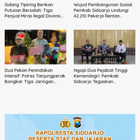
Sidang Tipiring Berikan
Wujud Pembangunan Sosial:
Putusan Bersalah: Tiga
Pemkab Sidoarjo Lindungi
Penjual Miras Ilegal Divonis
42.210 Pekerja Rentan
Denda, Barang Bukti Siap
dengan BPJS
Dimusnahkan
Ketenagakerjaan
Dua Pekan Penindakan
Ngopi Dua Pejabat Tinggi
Intensif: Polres Tanjungperak
Kemendagri: Pemkab
Bongkar Tiga Jaringan
Sidoarjo Tegaskan
Narkoba
Perbaikan Tata Kelola
Pemerintah Tak Bisa Ditunda