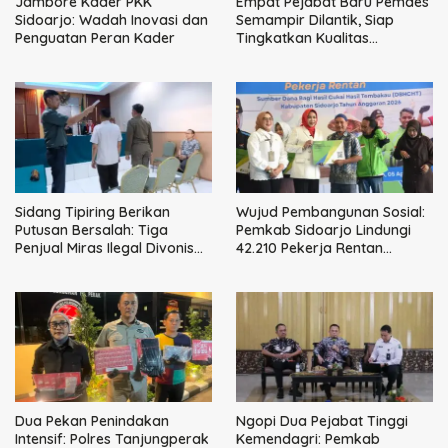
Jambore Kader PKK
Empat Pejabat Baru Pemdes
Sidoarjo: Wadah Inovasi dan
Semampir Dilantik, Siap
Penguatan Peran Kader
Tingkatkan Kualitas
Pelayanan Publik
Sidang Tipiring Berikan
Wujud Pembangunan Sosial:
Putusan Bersalah: Tiga
Pemkab Sidoarjo Lindungi
Penjual Miras Ilegal Divonis
42.210 Pekerja Rentan
Denda, Barang Bukti Siap
dengan BPJS
Dimusnahkan
Ketenagakerjaan
Dua Pekan Penindakan
Ngopi Dua Pejabat Tinggi
Intensif: Polres Tanjungperak
Kemendagri: Pemkab