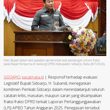
Foto: Bupati dalam sesi jawaban pemerintah atas pandangan umum fraksi
pada Rapat Paripurna di Gedung DPRD Kabupaten Sidoarjo, Rabu (8/7/2026).
SIDOARJO
,
kasatmata.id
| Responsif terhadap evaluasi
Legislatif
Bupati Sidoarjo, H. Subandi, menegaskan
komitmen Pemkab Sidoarjo dalam menindaklanjuti seluruh
catatan kritis, masukan, maupun saran yang disampaikan
fraksi-fraksi DPRD terkait Laporan Pertanggungjawaban
(LPj) APBD Tahun Anggaran 2025. Penegasan tersebut