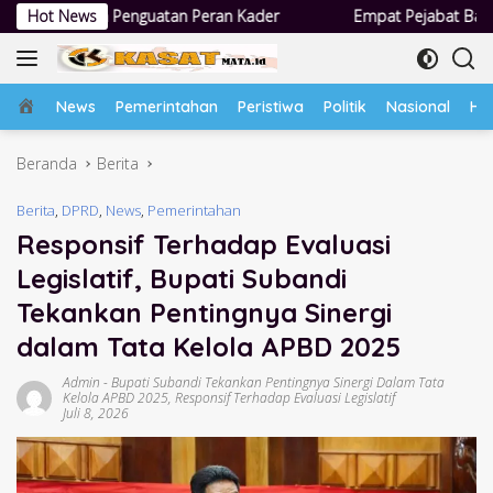
Langsung
tan Peran Kader
Hot News
Empat Pejabat Baru Pemdes Semampir Dilanti
ke
konten
Home
News
Pemerintahan
Peristiwa
Politik
Nasional
Hu
Beranda
Berita
Berita
,
DPRD
,
News
,
Pemerintahan
Responsif Terhadap Evaluasi
Legislatif, Bupati Subandi
Tekankan Pentingnya Sinergi
dalam Tata Kelola APBD 2025
Admin
-
Bupati Subandi Tekankan Pentingnya Sinergi Dalam Tata
Kelola APBD 2025
,
Responsif Terhadap Evaluasi Legislatif
Juli 8, 2026