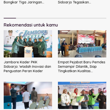
Bongkar Tiga Jaringan
Sidoarjo Tegaskan
Narkoba
Perbaikan Tata Kelola
Pemerintah Tak Bisa Ditunda
Rekomendasi untuk kamu
Jambore Kader PKK
Empat Pejabat Baru Pemdes
Sidoarjo: Wadah Inovasi dan
Semampir Dilantik, Siap
Penguatan Peran Kader
Tingkatkan Kualitas
Pelayanan Publik