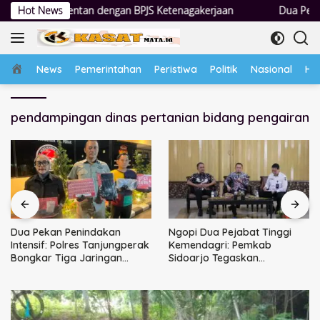
Langsung
 dengan BPJS Ketenagakerjaan
Hot News
Dua Pekan Penindakan Intensi
ke
konten
Home
News
Pemerintahan
Peristiwa
Politik
Nasional
Hu
pendampingan dinas pertanian bidang pengairan
Dua Pekan Penindakan
Ngopi Dua Pejabat Tinggi
Intensif: Polres Tanjungperak
Kemendagri: Pemkab
Bongkar Tiga Jaringan
Sidoarjo Tegaskan
Narkoba
Perbaikan Tata Kelola
Pemerintah Tak Bisa Ditunda