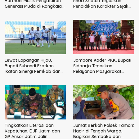
Harmoni Musik Penyatukan
PAUD Sriatun Tegaskan
Generasi Muda di Rangkaian
Pendidikan Karakter Sejak
HUT ke-60 Korem Bhaskara
Dini Kunci Masa Depan Anak
Jaya
Lewat Lapangan Hijau,
Jambore Kader PKK, Bupati
Bupati Subandi Eratkan
Sidoarjo Tegaskan
Ikatan Sinergi Pemkab dan
Pelayanan Masyarakat
DPRD Sidoarjo
Dimulai dari Keluarga
Tingkatkan Literasi dan
Jumat Berkah Polsek Taman:
Kepatuhan, DJP Jatim dan
Hadir di Tengah Warga,
GP Ansor Jatim Jalin
Bagikan Sembako dan