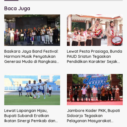
Baca Juga
Baskara Jaya Band Festival:
Lewat Pesta Prasiaga, Bunda
Harmoni Musik Penyatukan
PAUD Sriatun Tegaskan
Generasi Muda di Rangkaian
Pendidikan Karakter Sejak
HUT ke-60 Korem Bhaskara
Dini Kunci Masa Depan Anak
Jaya
Lewat Lapangan Hijau,
Jambore Kader PKK, Bupati
Bupati Subandi Eratkan
Sidoarjo Tegaskan
Ikatan Sinergi Pemkab dan
Pelayanan Masyarakat
DPRD Sidoarjo
Dimulai dari Keluarga