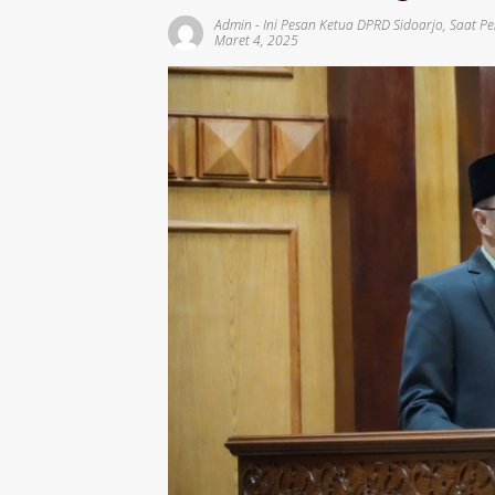
Admin
-
Ini Pesan Ketua DPRD Sidoarjo
,
Saat P
Maret 4, 2025