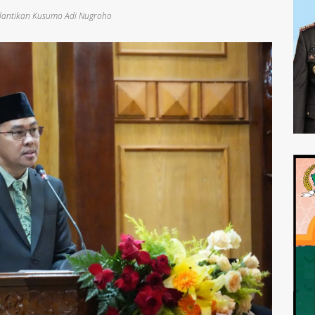
elantikan Kusumo Adi Nugroho