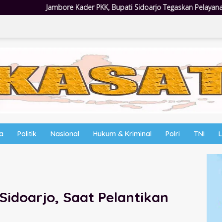
pati Sidoarjo Tegaskan Pelayanan Masyarakat Dimulai dari Keluarga
wa
Politik
Nasional
Hukum & Kriminal
Polri
TNI
Sidoarjo, Saat Pelantikan