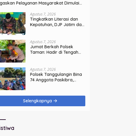
gaskan Pelayanan Masyarakat Dimulai
ri Keluarga
Agustus 7, 2026
Tingkatkan Literasi dan
Kepatuhan, DJP Jatim dan
GP Ansor Jatim Jalin
Kemitraan Strategis
Perpajakan
Agustus 7, 2026
Jumat Berkah Polsek
Taman: Hadir di Tengah
Warga, Bagikan Sembako
dan Perkuat Ikatan
Kamtibmas
Agustus 7, 2026
Polsek Tanggulangin Bina
74 Anggota Paskibra,
Sambut HUT Ke-81
Kemerdekaan
Selengkapnya
istiwa