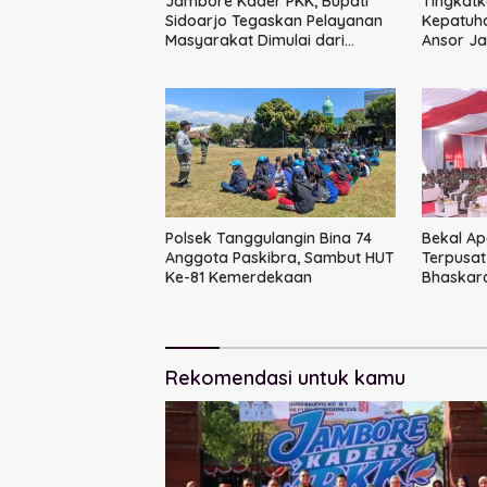
Jambore Kader PKK, Bupati
Tingkatk
Sidoarjo Tegaskan Pelayanan
Kepatuha
Masyarakat Dimulai dari
Ansor Ja
Keluarga
Strategi
Polsek Tanggulangin Bina 74
Bekal Ap
Anggota Paskibra, Sambut HUT
Terpusat
Ke-81 Kemerdekaan
Bhaskar
Kepemim
Rekomendasi untuk kamu