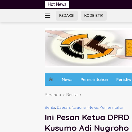
Langsung
Hot News
Jambore Kader PKK, Bu
ke
konten
REDAKSI
KODE ETIK
H
News
Pemerintahan
Peristi
o
m
Beranda
Berita
e
Berita
,
Daerah
,
Nasional
,
News
,
Pemerintahan
Ini Pesan Ketua DPRD 
Kusumo Adi Nugroho