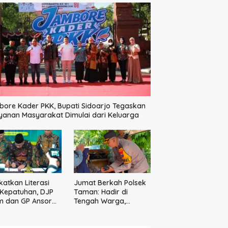
ore Kader PKK, Bupati Sidoarjo Tegaskan
yanan Masyarakat Dimulai dari Keluarga
katkan Literasi
Jumat Berkah Polsek
Kepatuhan, DJP
Taman: Hadir di
m dan GP Ansor
Tengah Warga,
m Jalin Kemitraan
Bagikan Sembako
tegis Perpajakan
dan Perkuat Ikatan