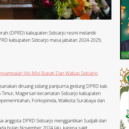
rah (DPRD) kabupaten Sidoarjo resmi melantik
RD kabupaten Sidoarjo masa jabatan 2024-2029,
nyampaian Visi Misi Bupati Dan Wabup Sidoarjo
aksanakan diruang sidang paripurna gedung DPRD kab.
ah Timur, Magersari kecamatan Sidoarjo kabupaten
 kepemerintahan, Forkopimda, Walikota Surabaya dan
i anggota DPRD Sidoarjo menggantikan Sudjalil dari
ada bulan November 2024 lalu, karena sakit.