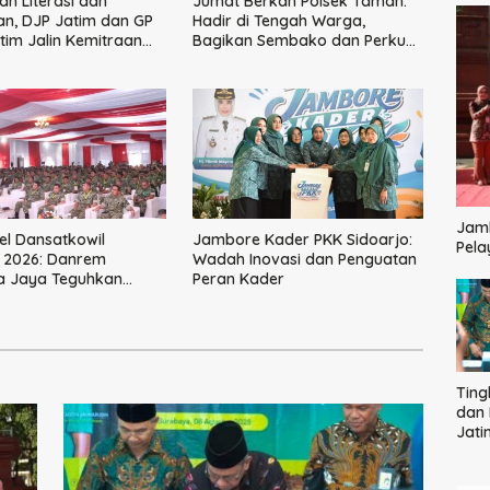
an Literasi dan
Jumat Berkah Polsek Taman:
n, DJP Jatim dan GP
Hadir di Tengah Warga,
tim Jalin Kemitraan
Bagikan Sembako dan Perkuat
s Perpajakan
Ikatan Kamtibmas
Jamb
el Dansatkowil
Jambore Kader PKK Sidoarjo:
Pela
 2026: Danrem
Wadah Inovasi dan Penguatan
a Jaya Teguhkan
Peran Kader
pinan Humanis
Ting
dan 
Jati
Jati
Stra