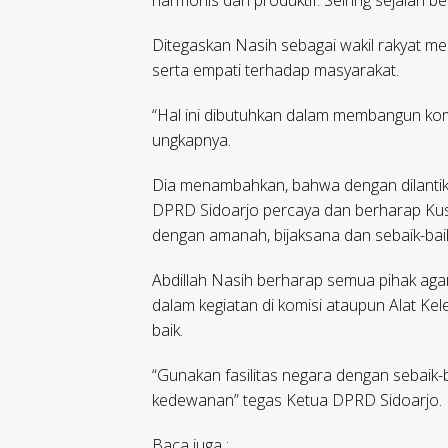
harmonis dan produktif. Seiring sejalan
Ditegaskan Nasih sebagai wakil rakyat m
serta empati terhadap masyarakat.
“Hal ini dibutuhkan dalam membangun kom
ungkapnya.
Dia menambahkan, bahwa dengan dilantik
DPRD Sidoarjo percaya dan berharap Kusum
dengan amanah, bijaksana dan sebaik-bai
Abdillah Nasih berharap semua pihak aga
dalam kegiatan di komisi ataupun Alat Ke
baik.
“Gunakan fasilitas negara dengan sebaik-b
kedewanan” tegas Ketua DPRD Sidoarjo.
Baca juga :