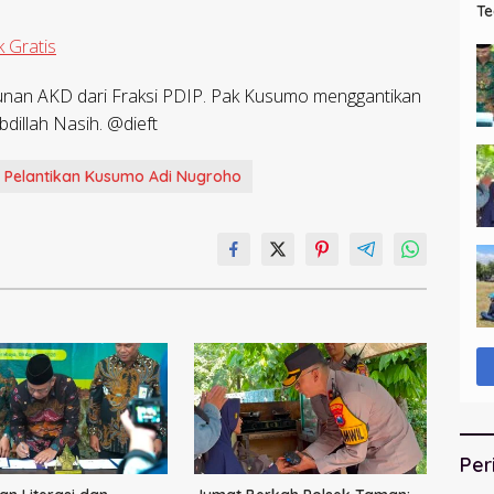
Te
da
 Gratis
unan AKD dari Fraksi PDIP. Pak Kusumo menggantikan
dillah Nasih. @dieft
Pelantikan Kusumo Adi Nugroho
Per