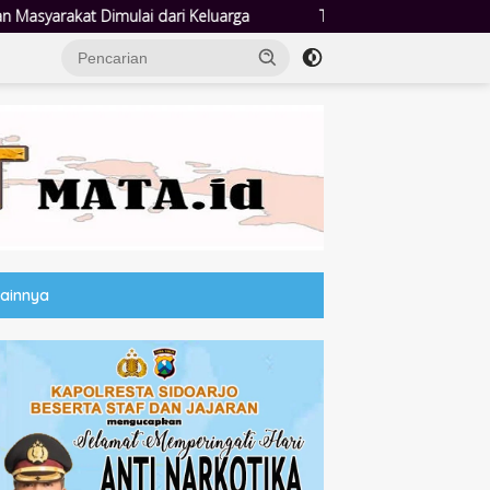
Tingkatkan Literasi dan Kepatuhan, DJP Jatim dan GP Ansor Ja
Lainnya