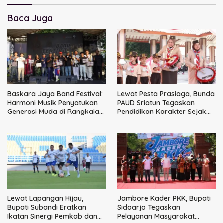
Baca Juga
Baskara Jaya Band Festival:
Lewat Pesta Prasiaga, Bunda
Harmoni Musik Penyatukan
PAUD Sriatun Tegaskan
Generasi Muda di Rangkaian
Pendidikan Karakter Sejak
HUT ke-60 Korem Bhaskara
Dini Kunci Masa Depan Anak
Jaya
Lewat Lapangan Hijau,
Jambore Kader PKK, Bupati
Bupati Subandi Eratkan
Sidoarjo Tegaskan
Ikatan Sinergi Pemkab dan
Pelayanan Masyarakat