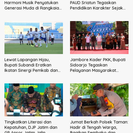
Harmoni Musik Penyatukan
PAUD Sriatun Tegaskan
Generasi Muda di Rangkaian
Pendidikan Karakter Sejak
HUT ke-60 Korem Bhaskara
Dini Kunci Masa Depan Anak
Jaya
Lewat Lapangan Hijau,
Jambore Kader PKK, Bupati
Bupati Subandi Eratkan
Sidoarjo Tegaskan
Ikatan Sinergi Pemkab dan
Pelayanan Masyarakat
DPRD Sidoarjo
Dimulai dari Keluarga
Tingkatkan Literasi dan
Jumat Berkah Polsek Taman:
Kepatuhan, DJP Jatim dan
Hadir di Tengah Warga,
GP Ansor Jatim Jalin
Bagikan Sembako dan