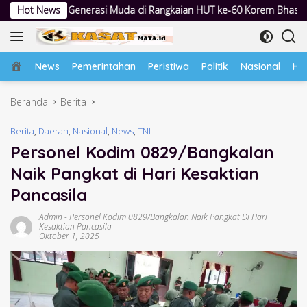
Langsung
Muda di Rangkaian HUT ke-60 Korem Bhaskara Jaya
Hot News
Lewat Pes
ke
konten
Home
News
Pemerintahan
Peristiwa
Politik
Nasional
Hu
Beranda
Berita
Berita
,
Daerah
,
Nasional
,
News
,
TNI
Personel Kodim 0829/Bangkalan
Naik Pangkat di Hari Kesaktian
Pancasila
Admin
-
Personel Kodim 0829/Bangkalan Naik Pangkat Di Hari
Kesaktian Pancasila
Oktober 1, 2025