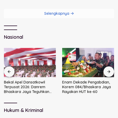
Dini Kunci Masa Depan Anak
DPRD Sidoarjo
Selengkapnya
Nasional
Bekal Apel Dansatkowil
Enam Dekade Pengabdian,
Terpusat 2026: Danrem
Korem 084/Bhaskara Jaya
Bhaskara Jaya Teguhkan
Rayakan HUT ke-60
Kepemimpinan Humanis
Hukum & Kriminal