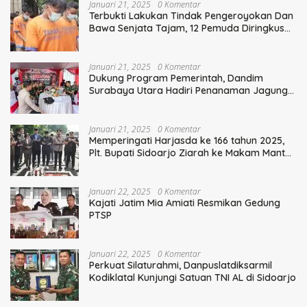
Januari 21, 2025
0 Komentar
Terbukti Lakukan Tindak Pengeroyokan Dan
Bawa Senjata Tajam, 12 Pemuda Diringkus
Polisi
Januari 21, 2025
0 Komentar
Dukung Program Pemerintah, Dandim
Surabaya Utara Hadiri Penanaman Jagung
Serentak
Januari 21, 2025
0 Komentar
Memperingati Harjasda ke 166 tahun 2025,
Plt. Bupati Sidoarjo Ziarah ke Makam Mantan
Bupati Sidoarjo Terdahulu
Januari 22, 2025
0 Komentar
Kajati Jatim Mia Amiati Resmikan Gedung
PTSP
Januari 22, 2025
0 Komentar
Perkuat Silaturahmi, Danpuslatdiksarmil
Kodiklatal Kunjungi Satuan TNI AL di Sidoarjo