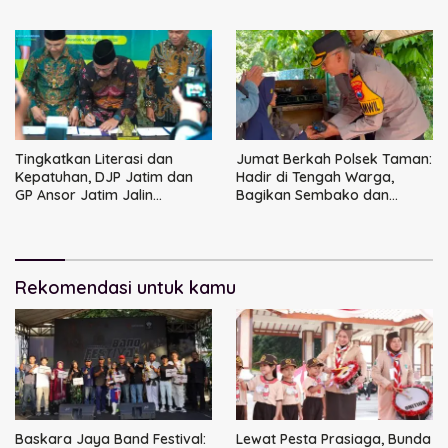
DPRD Sidoarjo
Dimulai dari Keluarga
Tingkatkan Literasi dan
Jumat Berkah Polsek Taman:
Kepatuhan, DJP Jatim dan
Hadir di Tengah Warga,
GP Ansor Jatim Jalin
Bagikan Sembako dan
Kemitraan Strategis
Perkuat Ikatan Kamtibmas
Perpajakan
Rekomendasi untuk kamu
Baskara Jaya Band Festival:
Lewat Pesta Prasiaga, Bunda