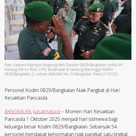
Foto: Upacara dipimpin langsung oleh Dandim 0829/Bangkalan, Letkol Inf
Nanang Fahrur Rozi, S.Pd, bertempat di Gedung Manunggal Kodim
0829/Bangkalan, Jl. Letnan Abdullah No. 04 Bangkalan, Rabu (1/10/25).
Personel Kodim 0829/Bangkalan Naik Pangkat di Hari
Kesaktian Pancasila
BANGKALAN
,
kasatmata.id
– Momen Hari Kesaktian
Pancasila 1 Oktober 2025 menjadi hari istimewa bagi
keluarga besar Kodim 0829/Bangkalan. Sebanyak 54
personel mendapat kehormatan naik pangkat satu tingkat