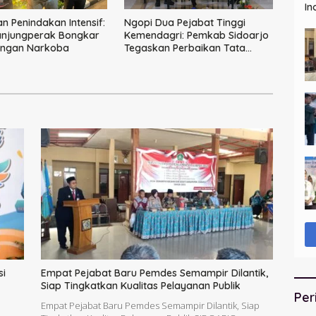
In
n Penindakan Intensif:
Ngopi Dua Pejabat Tinggi
anjungperak Bongkar
Kemendagri: Pemkab Sidoarjo
ingan Narkoba
Tegaskan Perbaikan Tata
Kelola Pemerintah Tak Bisa
Ditunda
si
Empat Pejabat Baru Pemdes Semampir Dilantik,
Siap Tingkatkan Kualitas Pelayanan Publik
Per
Empat Pejabat Baru Pemdes Semampir Dilantik, Siap