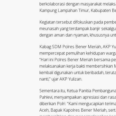
berkolaborasi dengan masyarakat melaksa
Kampung Lampahan Timur, Kabupaten Bene
Kegiatan tersebut difokuskan pada pembe
meunasah yang terdampak banjir sekalig
dengan aman dan nyaman, khususnya un
Kabag SDM Polres Bener Meriah, AKP Yuli
mempercepat pemulihan kehidupan warga
“Hari ini Polres Bener Meriah bersama p
melaksanakan kerja bakti membersihkan
kembali digunakan untuk beribadah, teru
nanti,” ujar AKP Yulizan.
Sementara itu, Ketua Panitia Pembangun
Pahlevi, menyampaikan apresiasi dan rasa
diberikan Polri. “Kami mengucapkan teri
Aceh, Bapak Kapolres Bener Meriah, ser