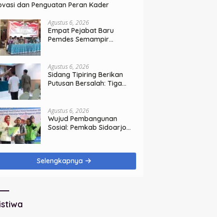
ovasi dan Penguatan Peran Kader
Agustus 6, 2026
Empat Pejabat Baru
Pemdes Semampir
Dilantik, Siap Tingkatkan
Kualitas Pelayanan Publik
Agustus 6, 2026
Sidang Tipiring Berikan
Putusan Bersalah: Tiga
Penjual Miras Ilegal Divonis
Denda, Barang Bukti Siap
Dimusnahkan
Agustus 6, 2026
Wujud Pembangunan
Sosial: Pemkab Sidoarjo
Lindungi 42.210 Pekerja
Rentan dengan BPJS
Ketenagakerjaan
Selengkapnya
istiwa