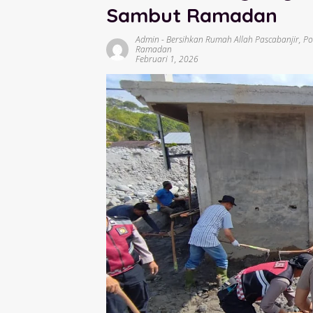
Sambut Ramadan
Admin
-
Bersihkan Rumah Allah Pascabanjir
,
Po
Ramadan
Februari 1, 2026