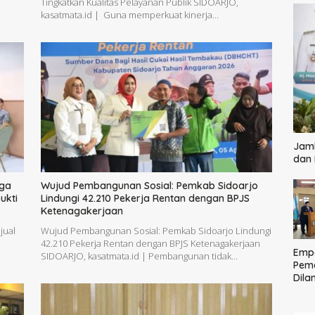
|
Tingkatkan Kualitas Pelayanan Publik SIDOARJO,
kasatmata.id | Guna memperkuat kinerja…
Jamb
dan
iga
Wujud Pembangunan Sosial: Pemkab Sidoarjo
ukti
Lindungi 42.210 Pekerja Rentan dengan BPJS
Ketenagakerjaan
jual
Wujud Pembangunan Sosial: Pemkab Sidoarjo Lindungi
42.210 Pekerja Rentan dengan BPJS Ketenagakerjaan
Empa
SIDOARJO, kasatmata.id | Pembangunan tidak…
Pem
Dilan
Ting
Pela