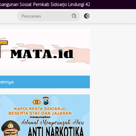
rjo Lindungi 42.210 Pekerja Rentan dengan BPJS Ketenagakerjaan
Lainnya