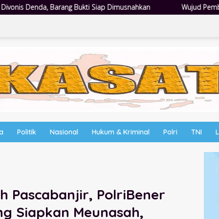
i Siap Dimusnahkan
Wujud Pembangunan Sosial: Pemkab Sidoa
wa
Politik
Nasional
Hukum & Kriminal
Polri
TNI
 Pascabanjir, PolriBener
ng Siapkan Meunasah,