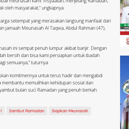
ali meunasah kami. Insyaallah, menjelang Ramadan,
li oleh masyarakat,” ungkapnya.
warga setempat yang merasakan langsung manfaat dari
 dan jamaah Meunasah Al Taqwa, Abdul Rahman (47),
unasah ini sempat penuh lumpur akibat banjir. Dengan
ah bersih dan bisa kami persiapkan untuk ibadah
gi semuanya,” tuturnya.
gaskan komitmennya untuk terus hadir dan mengabdi
ta membantu memulihkan kehidupan sosial dan
ambut bulan suci Ramadan yang penuh berkah.
i
Sambut Ramadan
Siapkan Meunasah