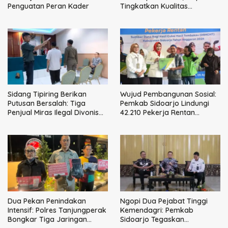
Penguatan Peran Kader
Tingkatkan Kualitas
Pelayanan Publik
Sidang Tipiring Berikan
Wujud Pembangunan Sosial:
Putusan Bersalah: Tiga
Pemkab Sidoarjo Lindungi
Penjual Miras Ilegal Divonis
42.210 Pekerja Rentan
Denda, Barang Bukti Siap
dengan BPJS
Dimusnahkan
Ketenagakerjaan
Dua Pekan Penindakan
Ngopi Dua Pejabat Tinggi
Intensif: Polres Tanjungperak
Kemendagri: Pemkab
Bongkar Tiga Jaringan
Sidoarjo Tegaskan