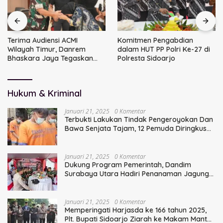
Terima Audiensi ACMI
Komitmen Pengabdian
Wilayah Timur, Danrem
dalam HUT PP Polri Ke-27 di
Bhaskara Jaya Tegaskan
Polresta Sidoarjo
Sinergi TNI
Hukum & Kriminal
Januari 21, 2025
0 Komentar
Terbukti Lakukan Tindak Pengeroyokan Dan
Bawa Senjata Tajam, 12 Pemuda Diringkus
Polisi
Januari 21, 2025
0 Komentar
Dukung Program Pemerintah, Dandim
Surabaya Utara Hadiri Penanaman Jagung
Serentak
Januari 21, 2025
0 Komentar
Memperingati Harjasda ke 166 tahun 2025,
Plt. Bupati Sidoarjo Ziarah ke Makam Mantan