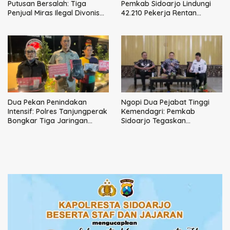
Putusan Bersalah: Tiga
Pemkab Sidoarjo Lindungi
Penjual Miras Ilegal Divonis
42.210 Pekerja Rentan
Denda, Barang Bukti Siap
dengan BPJS
Dimusnahkan
Ketenagakerjaan
Dua Pekan Penindakan
Ngopi Dua Pejabat Tinggi
Intensif: Polres Tanjungperak
Kemendagri: Pemkab
Bongkar Tiga Jaringan
Sidoarjo Tegaskan
Narkoba
Perbaikan Tata Kelola
Pemerintah Tak Bisa Ditunda