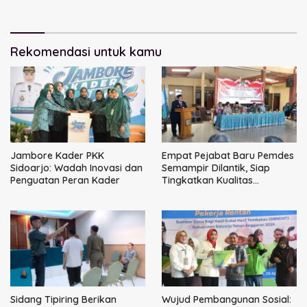
Narkoba
Perbaikan Tata Kelola
Pemerintah Tak Bisa Ditunda
Rekomendasi untuk kamu
Jambore Kader PKK
Empat Pejabat Baru Pemdes
Sidoarjo: Wadah Inovasi dan
Semampir Dilantik, Siap
Penguatan Peran Kader
Tingkatkan Kualitas
Pelayanan Publik
Sidang Tipiring Berikan
Wujud Pembangunan Sosial: