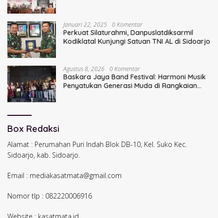
Januari 22, 2025
0 Komentar
Perkuat Silaturahmi, Danpuslatdiksarmil
Kodiklatal Kunjungi Satuan TNI AL di Sidoarjo
Agustus 8, 2026
0 Komentar
Baskara Jaya Band Festival: Harmoni Musik
Penyatukan Generasi Muda di Rangkaian
HUT ke-60 Korem Bhaskara Jaya
Box Redaksi
Alamat : Perumahan Puri Indah Blok DB-10, Kel. Suko Kec.
Sidoarjo, kab. Sidoarjo.
Email : mediakasatmata@gmail.com
Nomor tlp : 082220006916
Website : kasatmata.id