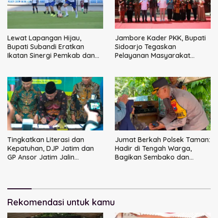
Lewat Lapangan Hijau,
Jambore Kader PKK, Bupati
Bupati Subandi Eratkan
Sidoarjo Tegaskan
Ikatan Sinergi Pemkab dan
Pelayanan Masyarakat
DPRD Sidoarjo
Dimulai dari Keluarga
Tingkatkan Literasi dan
Jumat Berkah Polsek Taman:
Kepatuhan, DJP Jatim dan
Hadir di Tengah Warga,
GP Ansor Jatim Jalin
Bagikan Sembako dan
Kemitraan Strategis
Perkuat Ikatan Kamtibmas
Perpajakan
Rekomendasi untuk kamu