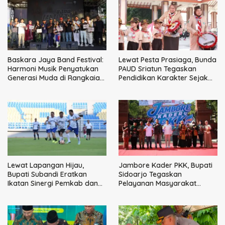
Baskara Jaya Band Festival:
Lewat Pesta Prasiaga, Bunda
Harmoni Musik Penyatukan
PAUD Sriatun Tegaskan
Generasi Muda di Rangkaian
Pendidikan Karakter Sejak
HUT ke-60 Korem Bhaskara
Dini Kunci Masa Depan Anak
Jaya
Lewat Lapangan Hijau,
Jambore Kader PKK, Bupati
Bupati Subandi Eratkan
Sidoarjo Tegaskan
Ikatan Sinergi Pemkab dan
Pelayanan Masyarakat
DPRD Sidoarjo
Dimulai dari Keluarga