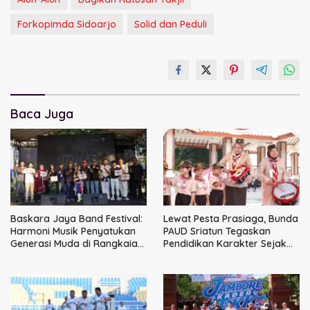
Forkopimda Sidoarjo
Solid dan Peduli
Baca Juga
Baskara Jaya Band Festival:
Lewat Pesta Prasiaga, Bunda
Harmoni Musik Penyatukan
PAUD Sriatun Tegaskan
Generasi Muda di Rangkaian
Pendidikan Karakter Sejak
HUT ke-60 Korem Bhaskara
Dini Kunci Masa Depan Anak
Jaya