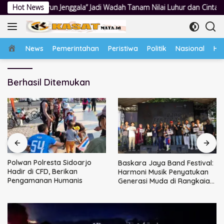
Langsung
enggala” Jadi Wadah Tanam Nilai Luhur dan Cinta Budaya Lokal
Hot News
ke
konten
Home
News
Pemerintahan
Peristiwa
Politik
Nasional
Hu
Berhasil Ditemukan
Polwan Polresta Sidoarjo
Baskara Jaya Band Festival:
Hadir di CFD, Berikan
Harmoni Musik Penyatukan
Pengamanan Humanis
Generasi Muda di Rangkaian
HUT ke-60 Korem Bhaskara
Jaya