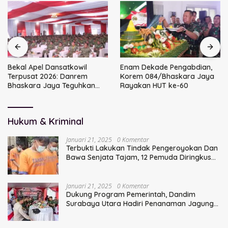
Bekal Apel Dansatkowil
Enam Dekade Pengabdian,
Terpusat 2026: Danrem
Korem 084/Bhaskara Jaya
Bhaskara Jaya Teguhkan
Rayakan HUT ke-60
Kepemimpinan Humanis
Hukum & Kriminal
Januari 21, 2025
0 Komentar
Terbukti Lakukan Tindak Pengeroyokan Dan
Bawa Senjata Tajam, 12 Pemuda Diringkus
Polisi
Januari 21, 2025
0 Komentar
Dukung Program Pemerintah, Dandim
Surabaya Utara Hadiri Penanaman Jagung
Serentak