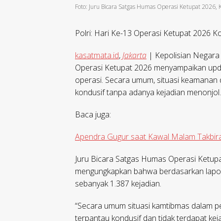
Foto: Juru Bicara Satgas Humas Operasi Ketupat 2026, K
Polri: Hari Ke-13 Operasi Ketupat 2026 Ko
kasatmata.id
,
Jakarta
| Kepolisian Negara
Operasi Ketupat 2026 menyampaikan upda
operasi. Secara umum, situasi keamanan
kondusif tanpa adanya kejadian menonjol.
Baca juga:
Apendra Gugur saat Kawal Malam Takbiran
Juru Bicara Satgas Humas Operasi Ketupat
mengungkapkan bahwa berdasarkan lapora
sebanyak 1.387 kejadian.
“Secara umum situasi kamtibmas dalam pe
terpantau kondusif dan tidak terdapat ke