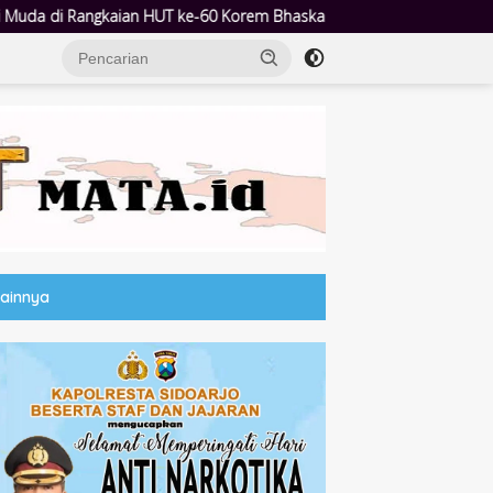
rem Bhaskara Jaya
Lewat Pesta Prasiaga, Bunda PAUD Sriatu
Lainnya