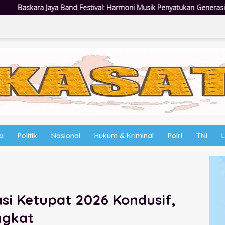
 Harmoni Musik Penyatukan Generasi Muda di Rangkaian HUT ke-60 Ko
wa
Politik
Nasional
Hukum & Kriminal
Polri
TNI
rasi Ketupat 2026 Kondusif,
ngkat