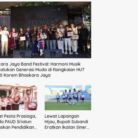
ara Jaya Band Festival: Harmoni Musik
atukan Generasi Muda di Rangkaian HUT
60 Korem Bhaskara Jaya
t Pesta Prasiaga,
Lewat Lapangan
a PAUD Sriatun
Hijau, Bupati Subandi
skan Pendidikan
Eratkan Ikatan Sinergi
kter Sejak Dini
Pemkab dan DPRD