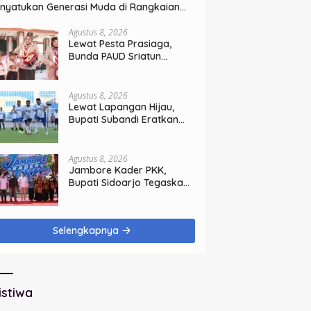
nyatukan Generasi Muda di Rangkaian
T ke-60 Korem Bhaskara Jaya
Agustus 8, 2026
Lewat Pesta Prasiaga,
Bunda PAUD Sriatun
Tegaskan Pendidikan
Karakter Sejak Dini Kunci
Masa Depan Anak
Agustus 8, 2026
Lewat Lapangan Hijau,
Bupati Subandi Eratkan
Ikatan Sinergi Pemkab dan
DPRD Sidoarjo
Agustus 8, 2026
Jambore Kader PKK,
Bupati Sidoarjo Tegaskan
Pelayanan Masyarakat
Dimulai dari Keluarga
Selengkapnya
istiwa