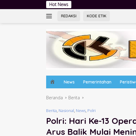
Langsung
Hot News
Baskara Jaya Band Festival:
ke
konten
REDAKSI
KODE ETIK
H
News
Pemerintahan
Peristi
o
m
Beranda
Berita
e
Berita
,
Nasional
,
News
,
Polri
Polri: Hari Ke-13 Ope
Arus Balik Mulai Meni