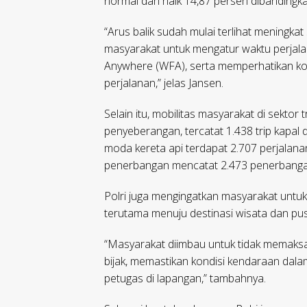
normal dan naik 14,87 persen dibandingka
“Arus balik sudah mulai terlihat meningkat
masyarakat untuk mengatur waktu perjal
Anywhere (WFA), serta memperhatikan kon
perjalanan,” jelas Jansen.
Selain itu, mobilitas masyarakat di sekto
penyeberangan, tercatat 1.438 trip kapal
moda kereta api terdapat 2.707 perjalan
penerbangan mencatat 2.473 penerbang
Polri juga mengingatkan masyarakat untu
terutama menuju destinasi wisata dan pu
“Masyarakat diimbau untuk tidak memaksa
bijak, memastikan kondisi kendaraan dal
petugas di lapangan,” tambahnya.