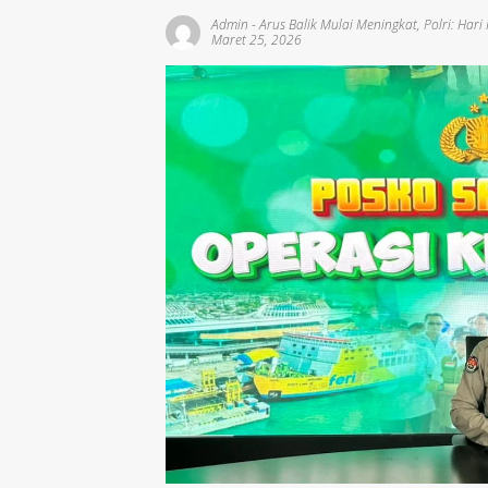
Admin
-
Arus Balik Mulai Meningkat
,
Polri: Har
Maret 25, 2026