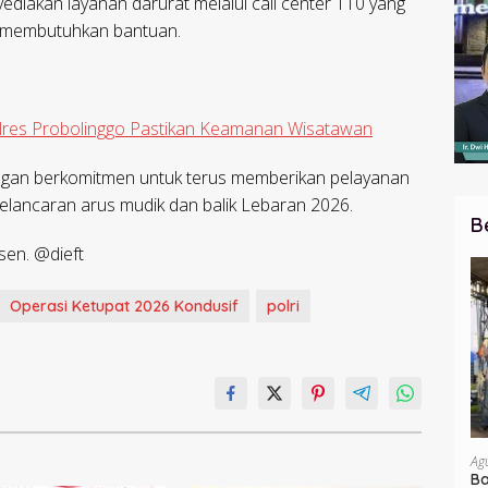
ediakan layanan darurat melalui call center 110 yang
g membutuhkan bantuan.
res Probolinggo Pastikan Keamanan Wisatawan
ngan berkomitmen untuk terus memberikan pelayanan
lancaran arus mudik dan balik Lebaran 2026.
B
sen. @dieft
Operasi Ketupat 2026 Kondusif
polri
Ag
Ba