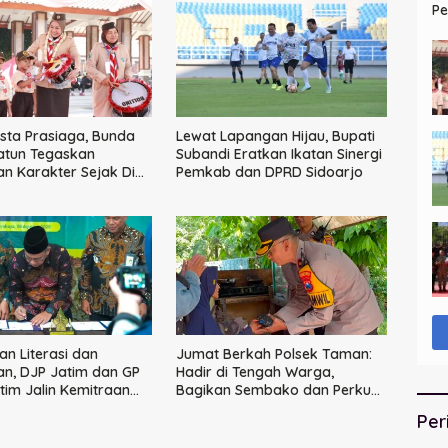
Pe
HU
sta Prasiaga, Bunda
Lewat Lapangan Hijau, Bupati
atun Tegaskan
Subandi Eratkan Ikatan Sinergi
an Karakter Sejak Dini
Pemkab dan DPRD Sidoarjo
asa Depan Anak
an Literasi dan
Jumat Berkah Polsek Taman:
n, DJP Jatim dan GP
Hadir di Tengah Warga,
tim Jalin Kemitraan
Bagikan Sembako dan Perkuat
s Perpajakan
Ikatan Kamtibmas
Per