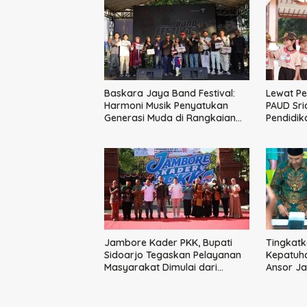
Baskara Jaya Band Festival:
Lewat Pe
Harmoni Musik Penyatukan
PAUD Sri
Generasi Muda di Rangkaian
Pendidik
HUT ke-60 Korem Bhaskara
Kunci M
Jaya
Jambore Kader PKK, Bupati
Tingkatk
Sidoarjo Tegaskan Pelayanan
Kepatuha
Masyarakat Dimulai dari
Ansor Ja
Keluarga
Strategi