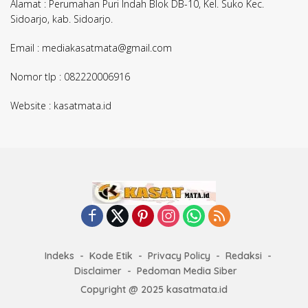
Alamat : Perumahan Puri Indah Blok DB-10, Kel. Suko Kec.
Sidoarjo, kab. Sidoarjo.
Email : mediakasatmata@gmail.com
Nomor tlp : 082220006916
Website : kasatmata.id
Indeks
Kode Etik
Privacy Policy
Redaksi
Disclaimer
Pedoman Media Siber
Copyright @ 2025 kasatmata.id