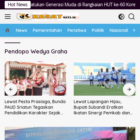
Langsung
kan Generasi Muda di Rangkaian HUT ke-60 Korem Bhaskara Jaya
Hot News
ke
konten
Home
News
Pemerintahan
Peristiwa
Politik
Nasional
Hu
Pendopo Wedya Graha
Lewat Pesta Prasiaga, Bunda
Lewat Lapangan Hijau,
PAUD Sriatun Tegaskan
Bupati Subandi Eratkan
Pendidikan Karakter Sejak
Ikatan Sinergi Pemkab dan
Dini Kunci Masa Depan Anak
DPRD Sidoarjo