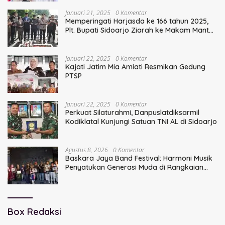
Januari 21, 2025
0 Komentar
Memperingati Harjasda ke 166 tahun 2025,
Plt. Bupati Sidoarjo Ziarah ke Makam Mantan
Bupati Sidoarjo Terdahulu
Januari 22, 2025
0 Komentar
Kajati Jatim Mia Amiati Resmikan Gedung
PTSP
Januari 22, 2025
0 Komentar
Perkuat Silaturahmi, Danpuslatdiksarmil
Kodiklatal Kunjungi Satuan TNI AL di Sidoarjo
Agustus 8, 2026
0 Komentar
Baskara Jaya Band Festival: Harmoni Musik
Penyatukan Generasi Muda di Rangkaian
HUT ke-60 Korem Bhaskara Jaya
Box Redaksi