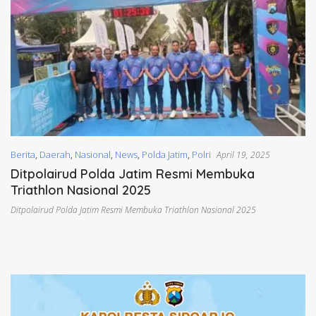
Berita
,
Daerah
,
Nasional
,
News
,
Polda Jatim
,
Polri
April 19, 2025
Ditpolairud Polda Jatim Resmi Membuka
Triathlon Nasional 2025
Ditpolairud Polda Jatim Resmi Membuka Triathlon Nasional 2025