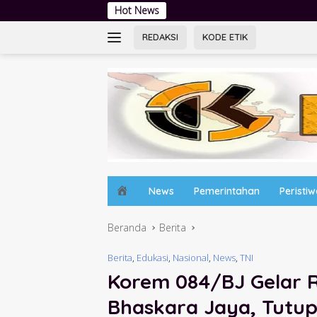
Langsung
Hot News
Jambore Kader PKK
ke
konten
REDAKSI
KODE ETIK
H
News
Pemerintahan
Peristi
o
m
Beranda
Berita
e
Berita
,
Edukasi
,
Nasional
,
News
,
TNI
Korem 084/BJ Gelar R
Bhaskara Jaya, Tutup