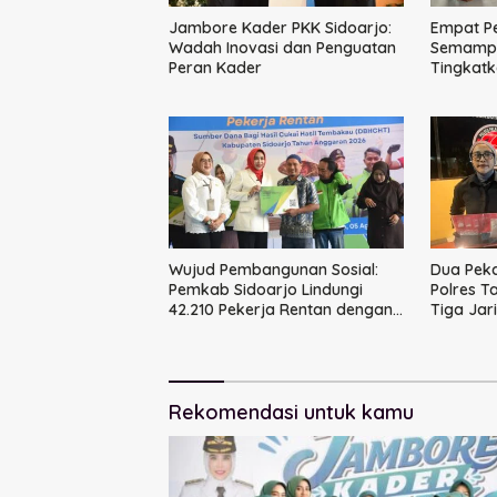
Jambore Kader PKK Sidoarjo:
Empat P
Wadah Inovasi dan Penguatan
Semampir
Peran Kader
Tingkatk
Publik
Wujud Pembangunan Sosial:
Dua Peka
Pemkab Sidoarjo Lindungi
Polres T
42.210 Pekerja Rentan dengan
Tiga Jar
BPJS Ketenagakerjaan
Rekomendasi untuk kamu