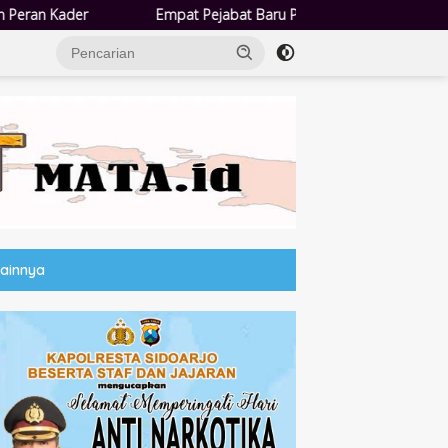
 Pejabat Baru Pemdes Semampir Dilantik, Siap Tingkatkan Kualitas Pe
Lainnya