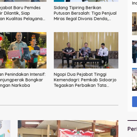
In
ejabat Baru Pemdes
Sidang Tipiring Berikan
 Dilantik, Siap
Putusan Bersalah: Tiga Penjual
an Kualitas Pelayanan
Miras Ilegal Divonis Denda,
Barang Bukti Siap
Dimusnahkan
n Penindakan Intensif:
Ngopi Dua Pejabat Tinggi
anjungperak Bongkar
Kemendagri: Pemkab Sidoarjo
ingan Narkoba
Tegaskan Perbaikan Tata
Kelola Pemerintah Tak Bisa
Ditunda
Per