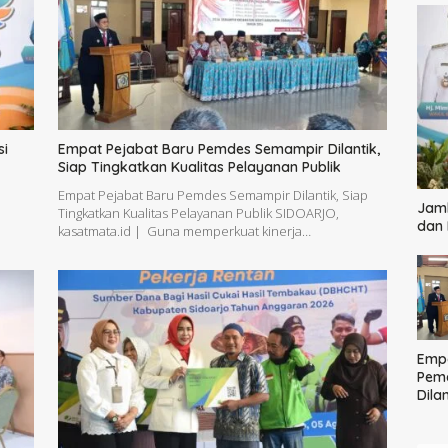
si
Empat Pejabat Baru Pemdes Semampir Dilantik,
Siap Tingkatkan Kualitas Pelayanan Publik
Empat Pejabat Baru Pemdes Semampir Dilantik, Siap
Jamb
|
Tingkatkan Kualitas Pelayanan Publik SIDOARJO,
dan
kasatmata.id | Guna memperkuat kinerja…
Empa
Pem
Dilan
Ting
Pela