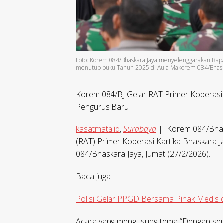
Foto: Korem 084/Bhaskara Jaya menyelenggarakan Rapat
menutup buku Tahun 2025 di Aula Makorem 084/Bhaska
Korem 084/BJ Gelar RAT Primer Koperasi 
Pengurus Baru
kasatmata.id
,
Surabaya
| Korem 084/Bhas
(RAT) Primer Koperasi Kartika Bhaskara
084/Bhaskara Jaya, Jumat (27/2/2026).
Baca juga:
Polisi Gelar PPGD Bersama Pihak Medis 
Acara yang mengusung tema “Dengan sema