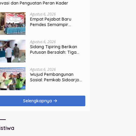
ovasi dan Penguatan Peran Kader
Agustus 6, 2026
Empat Pejabat Baru
Pemdes Semampir
Dilantik, Siap Tingkatkan
Kualitas Pelayanan Publik
Agustus 6, 2026
Sidang Tipiring Berikan
Putusan Bersalah: Tiga
Penjual Miras Ilegal Divonis
Denda, Barang Bukti Siap
Dimusnahkan
Agustus 6, 2026
Wujud Pembangunan
Sosial: Pemkab Sidoarjo
Lindungi 42.210 Pekerja
Rentan dengan BPJS
Ketenagakerjaan
Selengkapnya
istiwa