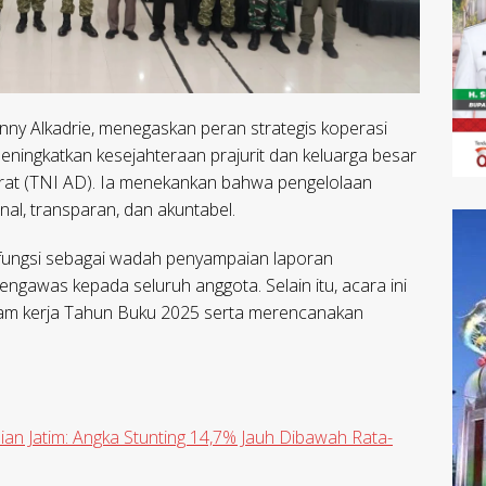
y Alkadrie, menegaskan peran strategis koperasi
ingkatkan kesejahteraan prajurit dan keluarga besar
rat (TNI AD). Ia menekankan bahwa pengelolaan
nal, transparan, dan akuntabel.
erfungsi sebagai wadah penyampaian laporan
gawas kepada seluruh anggota. Selain itu, acara ini
ram kerja Tahun Buku 2025 serta merencanakan
 Jatim: Angka Stunting 14,7% Jauh Dibawah Rata-