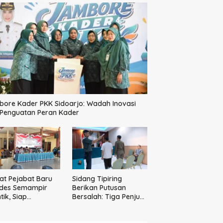
ore Kader PKK Sidoarjo: Wadah Inovasi
 Penguatan Peran Kader
t Pejabat Baru
Sidang Tipiring
des Semampir
Berikan Putusan
tik, Siap
Bersalah: Tiga Penjual
katkan Kualitas
Miras Ilegal Divonis
yanan Publik
Denda, Barang Bukti