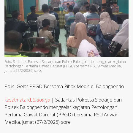
Foto; Satlantas Polresta Sidoarjo dan Polsek Balongbendo menggelar kegiatan
Pertolongan Pertama Gawat Darurat (PPGD) bersama RSU Anwar Medika,
Jumat (27/2/2026) sore.
Polisi Gelar PPGD Bersama Pihak Medis di Balongbendo
kasatmata.id
,
Sidoarjo
| Satlantas Polresta Sidoarjo dan
Polsek Balongbendo menggelar kegiatan Pertolongan
Pertama Gawat Darurat (PPGD) bersama RSU Anwar
Medika, Jumat (27/2/2026) sore.