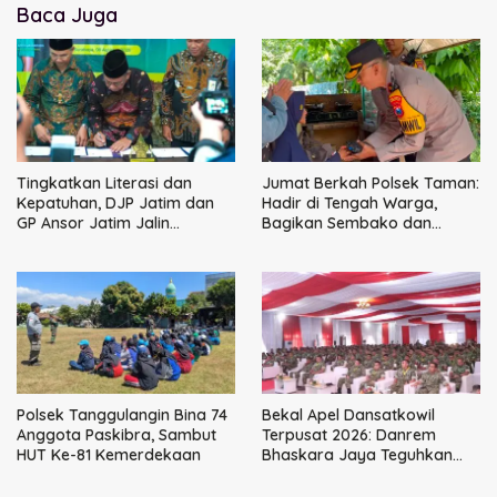
Baca Juga
Tingkatkan Literasi dan
Jumat Berkah Polsek Taman:
Kepatuhan, DJP Jatim dan
Hadir di Tengah Warga,
GP Ansor Jatim Jalin
Bagikan Sembako dan
Kemitraan Strategis
Perkuat Ikatan Kamtibmas
Perpajakan
Polsek Tanggulangin Bina 74
Bekal Apel Dansatkowil
Anggota Paskibra, Sambut
Terpusat 2026: Danrem
HUT Ke-81 Kemerdekaan
Bhaskara Jaya Teguhkan
Kepemimpinan Humanis